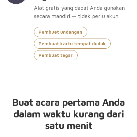
Alat gratis yang dapat Anda gunakan
secara mandiri — tidak perlu akun.
Pembuat undangan
Pembuat kartu tempat duduk
Pembuat tagar
Buat acara pertama Anda
dalam waktu kurang dari
satu menit