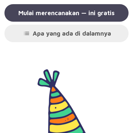
Mulai merencanakan — ini gratis
Apa yang ada di dalamnya