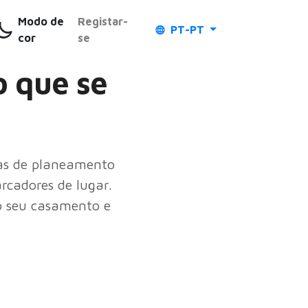
Modo de
Registar-
PT-PT
cor
se
o que se
fas de planeamento
arcadores de lugar.
o seu casamento e