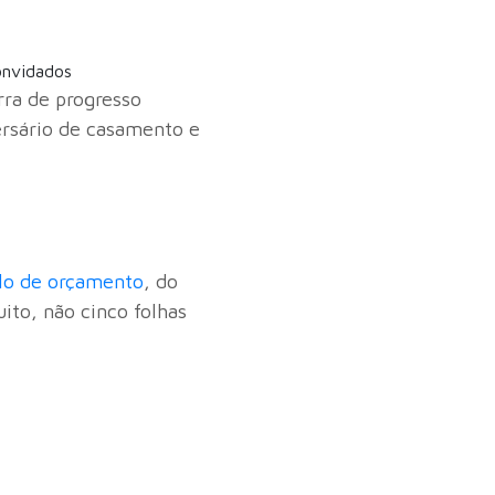
onvidados
arra de progresso
ersário de casamento e
lo de orçamento
, do
ito, não cinco folhas