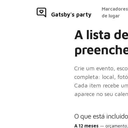
Marcadores
Gatsby's party
de lugar
A lista d
preenche
Crie um evento, esc
completa: local, fotó
Cada item recebe um
aparece no seu cale
O que está incluíd
A 12 meses
— orçamento, 